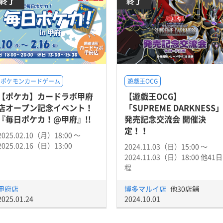
終了
終了
ポケモンカードゲーム
遊戯王OCG
【ポケカ】カードラボ甲府
【遊戯王OCG】
店オープン記念イベント！
「SUPREME DARKNESS
『毎日ポケカ！@甲府』!!
発売記念交流会 開催決
定！！
2025.02.10（月）18:00 〜
2025.02.16（日）13:00
2024.11.03（日）15:00 〜
2024.11.03（日）18:00 他41日
程
甲府店
博多マルイ店
他30店舗
2025.01.24
2024.10.01