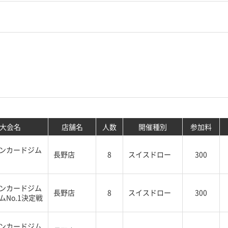
大会名
店舗名
人数
開催種別
参加料
ンカードジム
長野店
8
スイスドロー
300
ンカードジム
長野店
8
スイスドロー
300
ムNo.1決定戦
ンカードジム