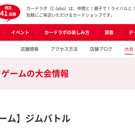
現在
カードラボ（C-labo）は、仲間と！親子で！ライバルと
41
店舗
気軽にご来店いただけるカードショップです。
イベント
カードラボの楽しみ方
買取
デ
店舗情報
アクセス方法
店舗ブログ
大会
ドゲームの
大会情報
ーム】ジムバトル