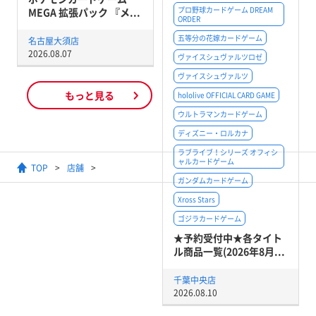
プロ野球カードゲーム DREAM
MEGA 拡張パック 『メ...
ORDER
五等分の花嫁カードゲーム
名古屋大須店
2026.08.07
ヴァイスシュヴァルツロゼ
ヴァイスシュヴァルツ
もっと見る
hololive OFFICIAL CARD GAME
ウルトラマンカードゲーム
ディズニー・ロルカナ
ラブライブ！シリーズ オフィシ
ャルカードゲーム
TOP
店舗
【ガンダムカードゲーム】
ガンダムカードゲーム
Xross Stars
ゴジラカードゲーム
★予約受付中★各タイト
ル商品一覧(2026年8月...
千葉中央店
2026.08.10