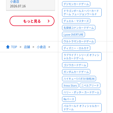
小倉店
デジモンカードゲーム
2026.07.16
ドラゴンボールスーパーカード
ゲーム フュージョンワールド
もっと見る
デュエル・マスターズ
名探偵コナンカードゲーム
Lycee OVERTURE
ウルトラマンカードゲーム
TOP
店舗
小倉店
【デュエル・マスターズ】レジェン
ディズニー・ロルカナ
ラブライブ！シリーズ オフィシ
ャルカードゲーム
ゴジラカードゲーム
ガンダムカードゲーム
ハイキュー!!バボカ!!BREAK
Xross Stars
ニベルアリーナ
ハリー・ポッター カードゲーム
Reバース
パルワールド オフィシャルカー
ドゲーム