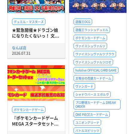
デュエル・マスターズ
遊戯王OCG
★緊急開催★ドラゴン娘
遊戯王ラッシュデュエル
になりたくないっ！ 文...
ポケモンカードゲーム
ヴァイスシュヴァルツ
なんば店
2026.07.31
ヴァイスシュヴァルツブラウ
ヴァイスシュヴァルツロゼ
hololive OFFICIAL CARD GAME
五等分の花嫁カードゲーム
ヴァンガード
シャドウバース エボルヴ
プロ野球カードゲーム DREAM
ORDER
ポケモンカードゲーム
ONE PIECEカードゲーム
『ポケモンカードゲーム
ユニオンアリーナ
MEGA スタータセット...
バトルスピリッツ