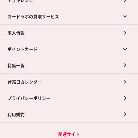
カードラボの買取サービス
求人情報
カードラボの買取サービスTOP
ポイントカード
店舗買取について
ネット買取について
特集一覧
ポイントカードTOP
買取承諾書について
発売日カレンダー
ポイント交換景品
プライバシーポリシー
利用規約
関連サイト