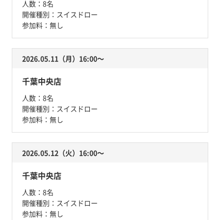
人数：
8名
開催種別：
スイスドロー
参加料：
無し
2026.05.11（月）16:00〜
千葉中央店
人数：
8名
開催種別：
スイスドロー
参加料：
無し
2026.05.12（火）16:00〜
千葉中央店
人数：
8名
開催種別：
スイスドロー
参加料：
無し