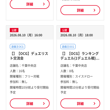
詳細
詳細
公認
公認
2026.08.10（月）16:00
2026.08.10（月）18:00
遊戯王OCG
遊戯王OCG
【】【OCG】デュエリス
【】【OCG】ランキング
ト交流会
デュエル(1デュエル戦)...
店舗名：
千葉中央店
店舗名：
千葉中央店
人数：
16名
人数：
8名
開催種別：
フリー対戦
開催種別：
スイスドロー
参加料：
無し
参加料：
無し
開催時間10分前より受付開始
開催時間10分前より受付開始
予定
予定
詳細
詳細