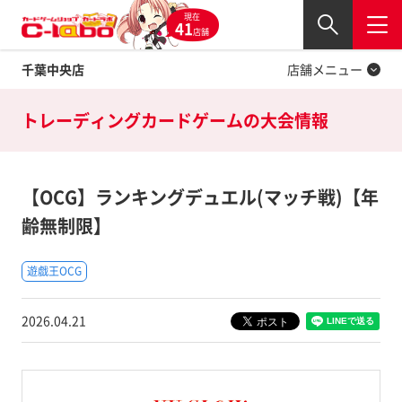
現在
Twitter
41
閉じる
店舗
千葉中央店
店舗メニュー
トレーディングカードゲームの
大会情報
【OCG】ランキングデュエル(マッチ戦)【年
齢無制限】
遊戯王OCG
2026.04.21