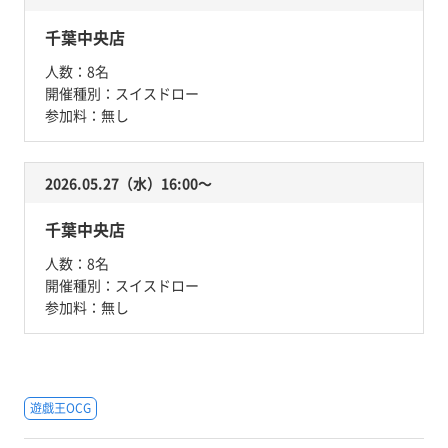
千葉中央店
人数：
8名
開催種別：
スイスドロー
参加料：
無し
2026.05.27（水）16:00〜
千葉中央店
人数：
8名
開催種別：
スイスドロー
参加料：
無し
遊戯王OCG