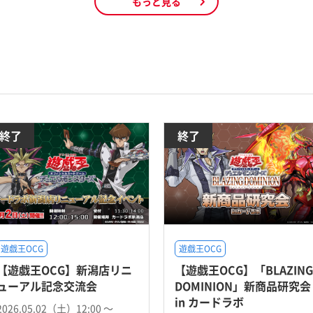
もっと見る
終了
終了
遊戯王OCG
遊戯王OCG
【遊戯王OCG】新潟店リニ
【遊戯王OCG】「BLAZING
ューアル記念交流会
DOMINION」新商品研究会
in カードラボ
2026.05.02（土）12:00 〜