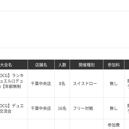
大会名
店舗名
人数
開催種別
参加料
OCG】ランキ
ュエル(1デュ
千葉中央店
8名
スイスドロー
無し
)【年齢無制
OCG】デュエ
千葉中央店
16名
フリー対戦
無し
交流会
参加費