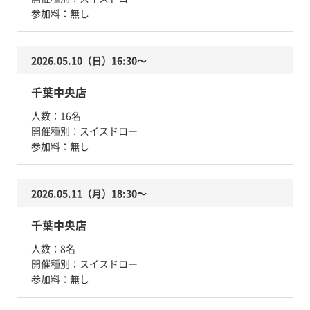
参加料：
無し
2026.05.10（日）16:30〜
千葉中央店
人数：
16名
開催種別：
スイスドロー
参加料：
無し
2026.05.11（月）18:30〜
千葉中央店
人数：
8名
開催種別：
スイスドロー
参加料：
無し