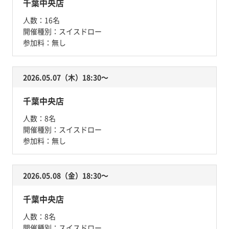
千葉中央店
人数：
16名
開催種別：
スイスドロー
参加料：
無し
2026.05.07（木）18:30〜
千葉中央店
人数：
8名
開催種別：
スイスドロー
参加料：
無し
2026.05.08（金）18:30〜
千葉中央店
人数：
8名
開催種別：
スイスドロー