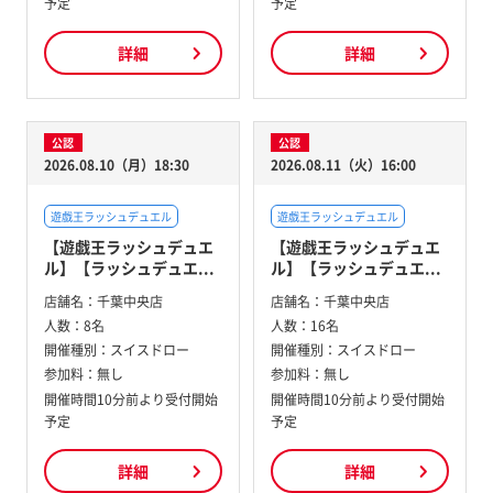
予定
予定
詳細
詳細
公認
公認
2026.08.10（月）18:30
2026.08.11（火）16:00
遊戯王ラッシュデュエル
遊戯王ラッシュデュエル
【遊戯王ラッシュデュエ
【遊戯王ラッシュデュエ
ル】【ラッシュデュエ...
ル】【ラッシュデュエ...
店舗名：
千葉中央店
店舗名：
千葉中央店
人数：
8名
人数：
16名
開催種別：
スイスドロー
開催種別：
スイスドロー
参加料：
無し
参加料：
無し
開催時間10分前より受付開始
開催時間10分前より受付開始
予定
予定
詳細
詳細