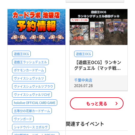
遊戯王OCG
遊戯王OCG
【遊戯王OCG】ランキン
遊戯王ラッシュデュエル
グデュエル（マッチ戦...
ポケモンカードゲーム
ヴァイスシュヴァルツ
千葉中央店
2026.07.28
ヴァイスシュヴァルツブラウ
ヴァイスシュヴァルツロゼ
hololive OFFICIAL CARD GAME
もっと見る
五等分の花嫁カードゲーム
ヴァンガード
関連するイベント
シャドウバース エボルヴ