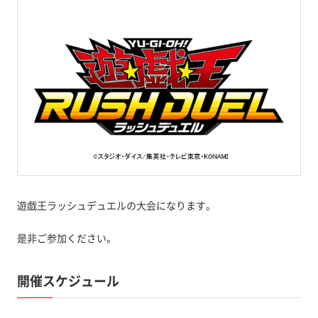
遊戯王ラッシュデュエルの大会になります。
是非ご参加ください。
開催スケジュール