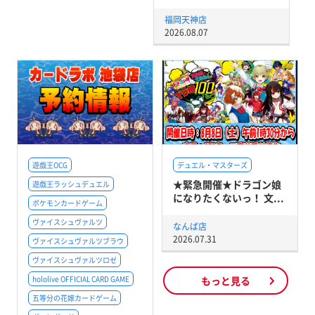
福岡天神店
2026.08.07
遊戯王OCG
デュエル・マスターズ
★緊急開催★ドラゴン娘
遊戯王ラッシュデュエル
になりたくないっ！ 文...
ポケモンカードゲーム
ヴァイスシュヴァルツ
なんば店
2026.07.31
ヴァイスシュヴァルツブラウ
ヴァイスシュヴァルツロゼ
hololive OFFICIAL CARD GAME
もっと見る
五等分の花嫁カードゲーム