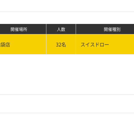
開催場所
人数
開催種別
池袋店
32名
スイスドロー