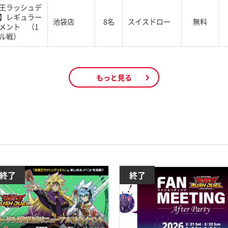
王ラッシュデ
】レギュラー
池袋店
8名
スイスドロー
無料
メント （1
ル戦）
もっと見る
終了
終了