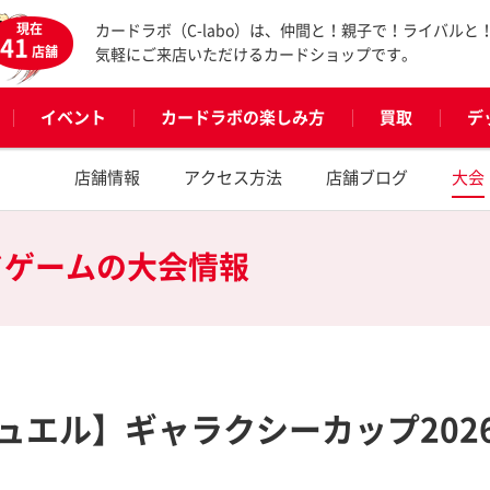
現在
カードラボ（C-labo）は、仲間と！親子で！ライバルと
41
店舗
気軽にご来店いただけるカードショップです。
イベント
カードラボの楽しみ方
買取
デ
店舗情報
アクセス方法
店舗ブログ
大会
ドゲームの
大会情報
ュエル】ギャラクシーカップ202