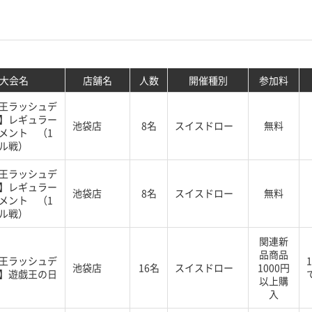
大会名
店舗名
人数
開催種別
参加料
王ラッシュデ
】レギュラー
池袋店
8名
スイスドロー
無料
メント （1
ル戦）
王ラッシュデ
】レギュラー
池袋店
8名
スイスドロー
無料
メント （1
ル戦）
関連新
品商品
王ラッシュデ
池袋店
16名
スイスドロー
1000円
】遊戯王の日
以上購
入