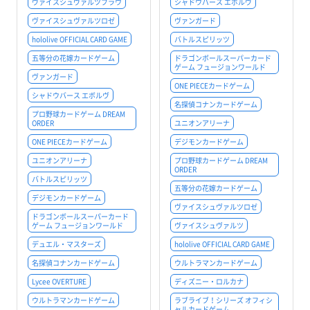
ヴァイスシュヴァルツブラウ
シャドウバース エボルヴ
ヴァイスシュヴァルツロゼ
ヴァンガード
hololive OFFICIAL CARD GAME
バトルスピリッツ
五等分の花嫁カードゲーム
ドラゴンボールスーパーカード
ゲーム フュージョンワールド
ヴァンガード
ONE PIECEカードゲーム
シャドウバース エボルヴ
名探偵コナンカードゲーム
プロ野球カードゲーム DREAM
ORDER
ユニオンアリーナ
ONE PIECEカードゲーム
デジモンカードゲーム
ユニオンアリーナ
プロ野球カードゲーム DREAM
ORDER
バトルスピリッツ
五等分の花嫁カードゲーム
デジモンカードゲーム
ヴァイスシュヴァルツロゼ
ドラゴンボールスーパーカード
ゲーム フュージョンワールド
ヴァイスシュヴァルツ
デュエル・マスターズ
hololive OFFICIAL CARD GAME
名探偵コナンカードゲーム
ウルトラマンカードゲーム
Lycee OVERTURE
ディズニー・ロルカナ
ウルトラマンカードゲーム
ラブライブ！シリーズ オフィシ
ャルカードゲーム