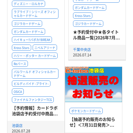
ディズニー・ロルカナ
ガンダムカードゲーム
ラブライブ！シリーズ オフィシ
ャルカードゲーム
Xross Stars
ゴジラカードゲーム
ゴジラカードゲーム
★予約受付中★各タイト
ガンダムカードゲーム
ル商品一覧(2026年7月...
ハイキュー!!バボカ!!BREAK
Xross Stars
ニベルアリーナ
千葉中央店
2026.07.14
ハリー・ポッター カードゲーム
Reバース
パルワールド オフィシャルカー
ドゲーム
ビルディバイド -ブライト-
OSICA
ファイナルファンタジーTCG
【予約情報】カードラボ
ポケモンカードゲーム
池袋店予約受付中商品...
【抽選予約販売のお知ら
せ】＜7月31日発売＞...
池袋店
2026.07.28