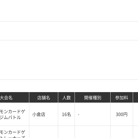
大会名
店舗名
人数
開催種別
参加料
モンカードゲ
小倉店
16名
-
300円
ジムバトル
モンカードゲ
トレーナーズ