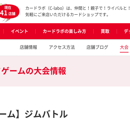
現在
カードラボ（C-labo）は、仲間と！親子で！ライバルと
41
店舗
気軽にご来店いただけるカードショップです。
イベント
カードラボの楽しみ方
買取
デ
店舗情報
アクセス方法
店舗ブログ
大会
ドゲームの
大会情報
ーム】ジムバトル