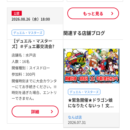
もっと見る
公認
2026.08.26（水）18:00
関連する店舗ブログ
デュエル・マスターズ
【デュエル・マスター
ズ】＃デュエ募交流会?
店舗名：
水戸店
人数：
16名
開催種別：
スイスドロー
参加料：
300円
開催時刻までに大会カウンタ
ーにてお手続きください。※
デュエル・マスターズ
時刻を過ぎた場合、エントリ
ーできません。
★緊急開催★ドラゴン娘
になりたくないっ！ 文...
詳細
なんば店
2026.07.31