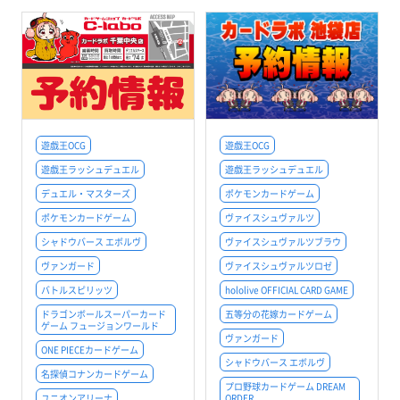
遊戯王OCG
遊戯王OCG
遊戯王ラッシュデュエル
遊戯王ラッシュデュエル
デュエル・マスターズ
ポケモンカードゲーム
ポケモンカードゲーム
ヴァイスシュヴァルツ
シャドウバース エボルヴ
ヴァイスシュヴァルツブラウ
ヴァンガード
ヴァイスシュヴァルツロゼ
バトルスピリッツ
hololive OFFICIAL CARD GAME
ドラゴンボールスーパーカード
五等分の花嫁カードゲーム
ゲーム フュージョンワールド
ヴァンガード
ONE PIECEカードゲーム
シャドウバース エボルヴ
名探偵コナンカードゲーム
プロ野球カードゲーム DREAM
ユニオンアリーナ
ORDER