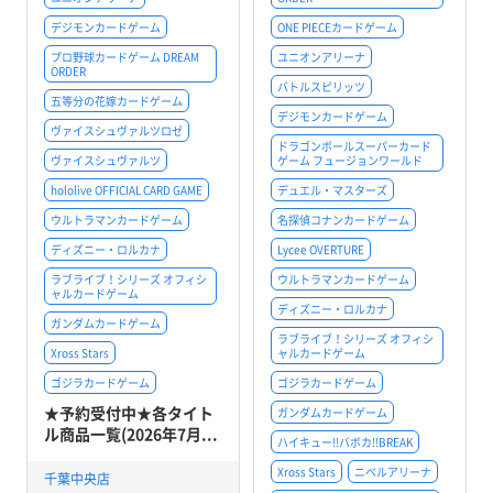
デジモンカードゲーム
ONE PIECEカードゲーム
プロ野球カードゲーム DREAM
ユニオンアリーナ
ORDER
バトルスピリッツ
五等分の花嫁カードゲーム
デジモンカードゲーム
ヴァイスシュヴァルツロゼ
ドラゴンボールスーパーカード
ヴァイスシュヴァルツ
ゲーム フュージョンワールド
hololive OFFICIAL CARD GAME
デュエル・マスターズ
ウルトラマンカードゲーム
名探偵コナンカードゲーム
ディズニー・ロルカナ
Lycee OVERTURE
ラブライブ！シリーズ オフィシ
ウルトラマンカードゲーム
ャルカードゲーム
ディズニー・ロルカナ
ガンダムカードゲーム
ラブライブ！シリーズ オフィシ
Xross Stars
ャルカードゲーム
ゴジラカードゲーム
ゴジラカードゲーム
★予約受付中★各タイト
ガンダムカードゲーム
ル商品一覧(2026年7月...
ハイキュー!!バボカ!!BREAK
Xross Stars
ニベルアリーナ
千葉中央店