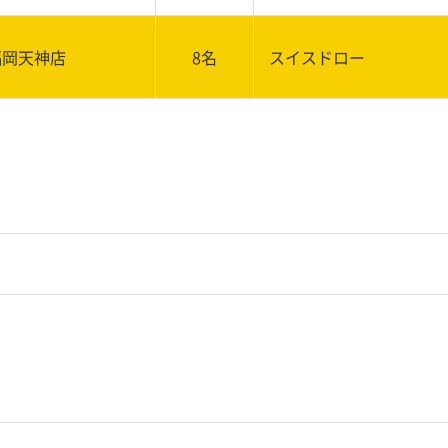
福岡天神店
8名
スイスドロー