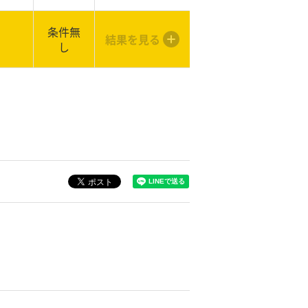
条件無
結果を見る
し