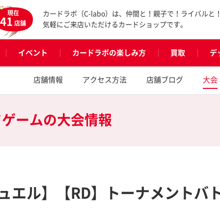
現在
カードラボ（C-labo）は、仲間と！親子で！ライバルと
41
店舗
気軽にご来店いただけるカードショップです。
イベント
カードラボの楽しみ方
買取
デ
店舗情報
アクセス方法
店舗ブログ
大会
ドゲームの
大会情報
ュエル】【RD】トーナメントバト