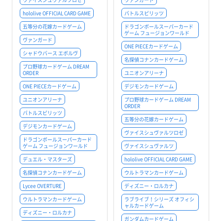
hololive OFFICIAL CARD GAME
バトルスピリッツ
五等分の花嫁カードゲーム
ドラゴンボールスーパーカード
ゲーム フュージョンワールド
ヴァンガード
ONE PIECEカードゲーム
シャドウバース エボルヴ
名探偵コナンカードゲーム
プロ野球カードゲーム DREAM
ORDER
ユニオンアリーナ
ONE PIECEカードゲーム
デジモンカードゲーム
ユニオンアリーナ
プロ野球カードゲーム DREAM
ORDER
バトルスピリッツ
五等分の花嫁カードゲーム
デジモンカードゲーム
ヴァイスシュヴァルツロゼ
ドラゴンボールスーパーカード
ゲーム フュージョンワールド
ヴァイスシュヴァルツ
デュエル・マスターズ
hololive OFFICIAL CARD GAME
名探偵コナンカードゲーム
ウルトラマンカードゲーム
Lycee OVERTURE
ディズニー・ロルカナ
ウルトラマンカードゲーム
ラブライブ！シリーズ オフィシ
ャルカードゲーム
ディズニー・ロルカナ
ガンダムカードゲーム