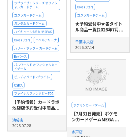
ラブライブ！シリーズ オフィシ
ャルカードゲーム
Xross Stars
ゴジラカードゲーム
ゴジラカードゲーム
★予約受付中★各タイト
ガンダムカードゲーム
ル商品一覧(2026年7月...
ハイキュー!!バボカ!!BREAK
Xross Stars
ニベルアリーナ
千葉中央店
2026.07.14
ハリー・ポッター カードゲーム
Reバース
パルワールド オフィシャルカー
ドゲーム
ビルディバイド -ブライト-
OSICA
ファイナルファンタジーTCG
【予約情報】カードラボ
ポケモンカードゲーム
池袋店予約受付中商品...
【7月31日発売】ポケモ
ンカードゲームMEGA ...
池袋店
2026.07.28
水戸店