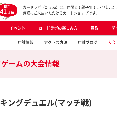
現在
カードラボ（C-labo）は、仲間と！親子で！ライバルと
41
店舗
気軽にご来店いただけるカードショップです。
イベント
カードラボの楽しみ方
買取
デ
店舗情報
アクセス方法
店舗ブログ
大会
ドゲームの
大会情報
キングデュエル(マッチ戦)