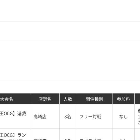
大会名
店舗名
人数
開催種別
参加料
王OCG】遊戯
高崎店
8名
フリー対戦
なし
王OCG】ラン