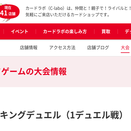
現在
カードラボ（C-labo）は、仲間と！親子で！ライバルと
41
店舗
気軽にご来店いただけるカードショップです。
イベント
カードラボの楽しみ方
買取
デ
店舗情報
アクセス方法
店舗ブログ
大会
ドゲームの
大会情報
ンキングデュエル（1デュエル戦）