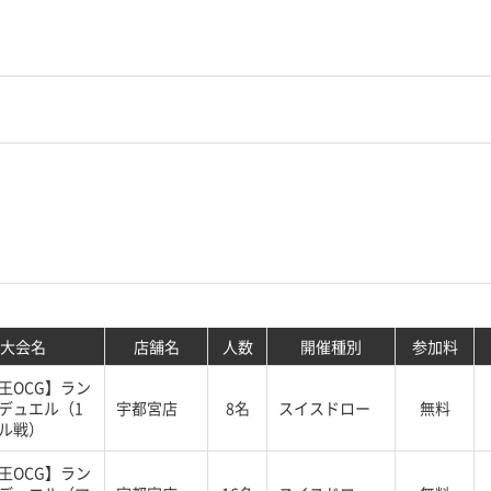
大会名
店舗名
人数
開催種別
参加料
王OCG】ラン
デュエル（1
宇都宮店
8名
スイスドロー
無料
ル戦）
王OCG】ラン