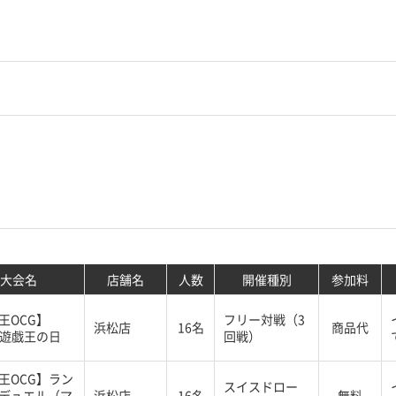
大会名
店舗名
人数
開催種別
参加料
王OCG】
フリー対戦（3
浜松店
16名
商品代
 遊戯王の日
回戦）
王OCG】ラン
スイスドロー
デュエル（マ
浜松店
16名
無料