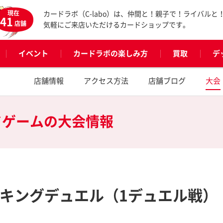
現在
カードラボ（C-labo）は、仲間と！親子で！ライバルと
41
店舗
気軽にご来店いただけるカードショップです。
イベント
カードラボの楽しみ方
買取
デ
店舗情報
アクセス方法
店舗ブログ
大会
ドゲームの
大会情報
ンキングデュエル（1デュエル戦）