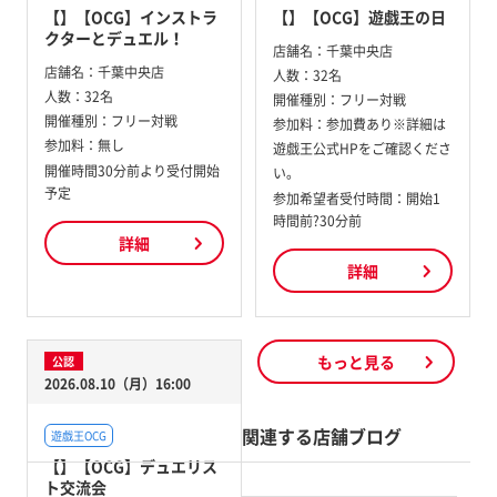
【】【OCG】インストラ
【】【OCG】遊戯王の日
クターとデュエル！
店舗名：
千葉中央店
店舗名：
千葉中央店
人数：
32名
人数：
32名
開催種別：
フリー対戦
開催種別：
フリー対戦
参加料：
参加費あり※詳細は
参加料：
無し
遊戯王公式HPをご確認くださ
開催時間30分前より受付開始
い。
予定
参加希望者受付時間：開始1
時間前?30分前
詳細
詳細
もっと見る
公認
2026.08.10（月）16:00
関連する店舗ブログ
遊戯王OCG
【】【OCG】デュエリス
ト交流会