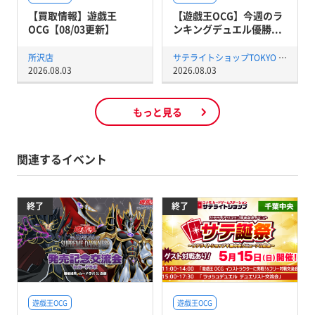
【買取情報】遊戯王
【遊戯王OCG】今週のラ
OCG【08/03更新】
ンキングデュエル優勝...
所沢店
サテライトショップTOKYO 秋葉原店
2026.08.03
2026.08.03
もっと見る
関連するイベント
終了
終了
遊戯王OCG
遊戯王OCG