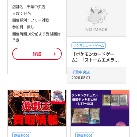
店舗名：
千葉中央店
人数：
16名
開催種別：
フリー対戦
参加料：
無し
開催時間10分前より受付開始
予定
ポケモンカードゲーム
【ポケモンカードゲー
詳細
ム】「ストームエメラ...
千葉中央店
2026.08.07
遊戯王OCG
遊戯王OCG