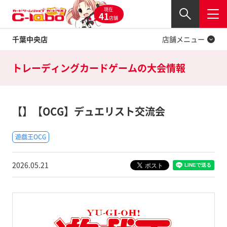
現在
Twitter
41
閉じる
店舗
千葉中央店
店舗メニュー
トレーディングカードゲームの
大会情報
【】【OCG】デュエリスト交流会
遊戯王OCG
2026.05.21