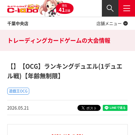
現在
Twitter
41
閉じる
店舗
千葉中央店
店舗メニュー
トレーディングカードゲームの
大会情報
【】【OCG】ランキングデュエル(1デュエ
ル戦)【年齢無制限】
遊戯王OCG
2026.05.21