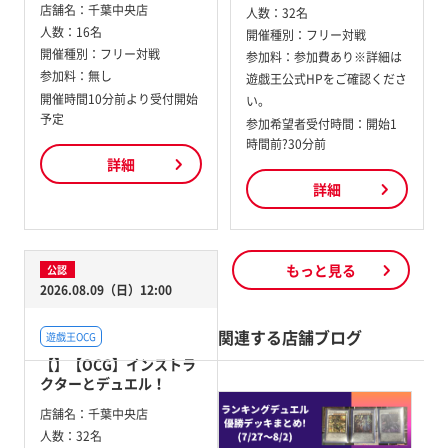
店舗名：
千葉中央店
人数：
32名
人数：
16名
開催種別：
フリー対戦
開催種別：
フリー対戦
参加料：
参加費あり※詳細は
参加料：
無し
遊戯王公式HPをご確認くださ
開催時間10分前より受付開始
い。
予定
参加希望者受付時間：開始1
時間前?30分前
詳細
詳細
もっと見る
公認
2026.08.09（日）12:00
関連する店舗ブログ
遊戯王OCG
【】【OCG】インストラ
クターとデュエル！
店舗名：
千葉中央店
人数：
32名