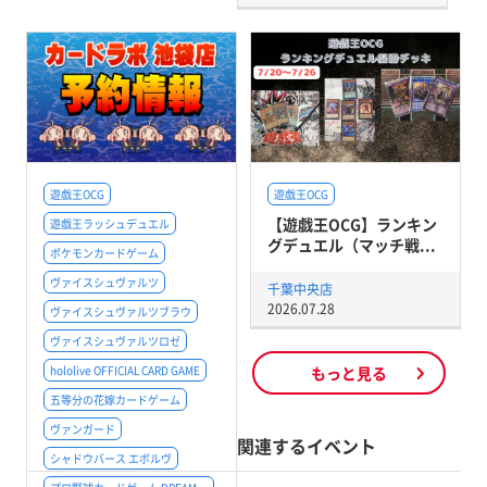
遊戯王OCG
遊戯王OCG
【遊戯王OCG】ランキン
遊戯王ラッシュデュエル
グデュエル（マッチ戦...
ポケモンカードゲーム
ヴァイスシュヴァルツ
千葉中央店
2026.07.28
ヴァイスシュヴァルツブラウ
ヴァイスシュヴァルツロゼ
hololive OFFICIAL CARD GAME
もっと見る
五等分の花嫁カードゲーム
ヴァンガード
関連するイベント
シャドウバース エボルヴ