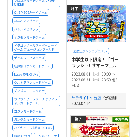
プロ野球カードゲーム DREAM
ORDER
終了
ONE PIECEカードゲーム
ユニオンアリーナ
バトルスピリッツ
デジモンカードゲーム
ドラゴンボールスーパーカード
ゲーム フュージョンワールド
遊戯王ラッシュデュエル
デュエル・マスターズ
中学生以下限定！「ゴー
ラッシュ!!サマーフェ...
名探偵コナンカードゲーム
2023.08.01（火）00:00 〜
Lycee OVERTURE
2023.08.31（木）23:59 他5
ウルトラマンカードゲーム
日程
ディズニー・ロルカナ
サテライト仙台店
他5店舗
ラブライブ！シリーズ オフィシ
ャルカードゲーム
2023.07.14
ゴジラカードゲーム
終了
ガンダムカードゲーム
ハイキュー!!バボカ!!BREAK
Xross Stars
ニベルアリーナ