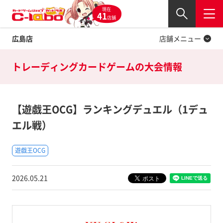
現在
Twitter
41
閉じる
店舗
広島店
店舗メニュー
トレーディングカードゲームの
大会情報
【遊戯王OCG】ランキングデュエル（1デュ
エル戦）
遊戯王OCG
2026.05.21