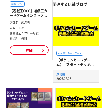
関連する店舗ブログ
遊戯王OCG
【遊戯王OCG】遊戯王カ
ードゲームインストラ...
店舗名：
広島店
人数：
16名
開催種別：
フリー対戦
参加料：
無料
詳細
ポケモンカードゲーム
【ポケモンカードゲー
ム】『スタートデッキ...
広島店
2026.08.06