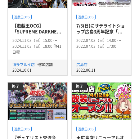
遊戯王OCG
遊戯王OCG
【遊戯王OCG】
7/3(日)にサテライトショ
「SUPREME DARKNE...
ップ広島3周年記念「...
2024.11.03（日）15:00 〜
2022.07.03（日）14:00 〜
2024.11.03（日）18:00 他41
2022.07.03（日）17:00
日程
博多マルイ店
他30店舗
広島店
2024.10.01
2022.06.11
終了
終了
遊戯王OCG
遊戯王OCG
『デュエリスト交流会
★広島店リニューアルオ