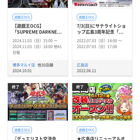
遊戯王OCG
遊戯王OCG
【遊戯王OCG】
7/3(日)にサテライトショ
「SUPREME DARKNE...
ップ広島3周年記念「...
2024.11.03（日）15:00 〜
2022.07.03（日）14:00 〜
2024.11.03（日）18:00 他41
2022.07.03（日）17:00
日程
博多マルイ店
他30店舗
広島店
2024.10.01
2022.06.11
終了
終了
遊戯王OCG
遊戯王OCG
『デュエリスト交流会
★広島店リニューアルオ