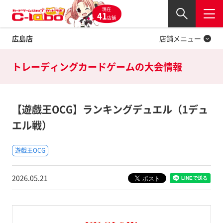
現在
Twitter
41
閉じる
店舗
広島店
店舗メニュー
トレーディングカードゲームの
大会情報
【遊戯王OCG】ランキングデュエル（1デュ
エル戦）
遊戯王OCG
2026.05.21