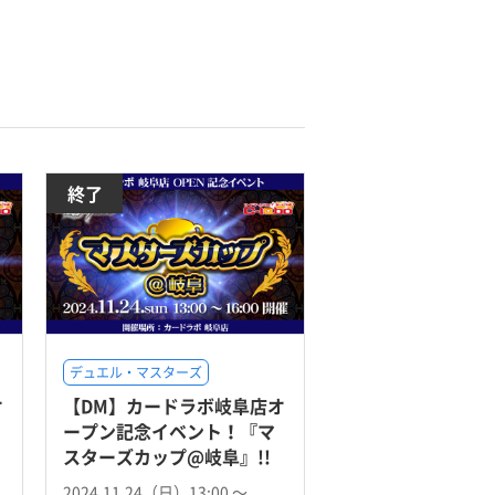
終了
デュエル・マスターズ
オ
【DM】カードラボ岐阜店オ
ープン記念イベント！『マ
スターズカップ@岐阜』!!
2024.11.24（日）13:00 〜