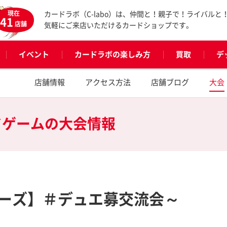
現在
カードラボ（C-labo）は、仲間と！親子で！ライバルと
41
店舗
気軽にご来店いただけるカードショップです。
イベント
カードラボの楽しみ方
買取
デ
店舗情報
アクセス方法
店舗ブログ
大会
ドゲームの
大会情報
ーズ】＃デュエ募交流会～