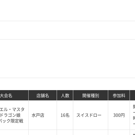
大会名
店舗名
人数
開催種別
参加料
エル・マスタ
ドラゴン娘
水戸店
16名
スイスドロー
300円
%パック限定戦