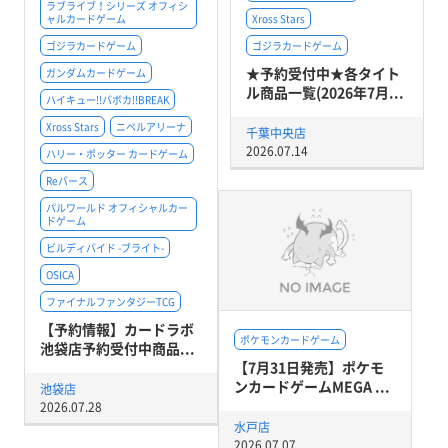
ラブライブ！シリーズ オフィシ
ャルカードゲーム
Xross Stars
ゴジラカードゲーム
ゴジラカードゲーム
★予約受付中★各タイト
ガンダムカードゲーム
ル商品一覧(2026年7月...
ハイキュー!!バボカ!!BREAK
Xross Stars
ニベルアリーナ
千葉中央店
2026.07.14
ハリー・ポッター カードゲーム
Reバース
パルワールド オフィシャルカー
ドゲーム
ビルディバイド -ブライト-
OSICA
ファイナルファンタジーTCG
【予約情報】カードラボ
ポケモンカードゲーム
池袋店予約受付中商品...
【7月31日発売】ポケモ
ンカードゲームMEGA ...
池袋店
2026.07.28
水戸店
2026.07.07