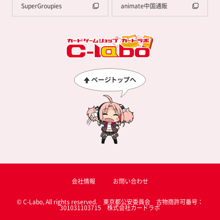
SuperGroupies
animate中国通販
会社情報
お問い合わせ
© C-Labo, All rights reserved. 東京都公安委員会 古物商許可番号：
301031103715 株式会社カードラボ