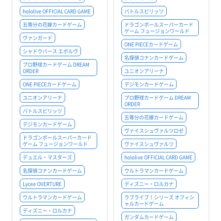
hololive OFFICIAL CARD GAME
バトルスピリッツ
五等分の花嫁カードゲーム
ドラゴンボールスーパーカード
ゲーム フュージョンワールド
ヴァンガード
ONE PIECEカードゲーム
シャドウバース エボルヴ
名探偵コナンカードゲーム
プロ野球カードゲーム DREAM
ORDER
ユニオンアリーナ
ONE PIECEカードゲーム
デジモンカードゲーム
ユニオンアリーナ
プロ野球カードゲーム DREAM
ORDER
バトルスピリッツ
五等分の花嫁カードゲーム
デジモンカードゲーム
ヴァイスシュヴァルツロゼ
ドラゴンボールスーパーカード
ゲーム フュージョンワールド
ヴァイスシュヴァルツ
デュエル・マスターズ
hololive OFFICIAL CARD GAME
名探偵コナンカードゲーム
ウルトラマンカードゲーム
Lycee OVERTURE
ディズニー・ロルカナ
ウルトラマンカードゲーム
ラブライブ！シリーズ オフィシ
ャルカードゲーム
ディズニー・ロルカナ
ガンダムカードゲーム