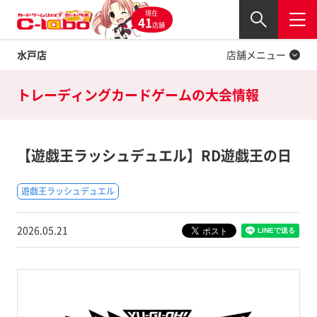
現在
Twitter
41
閉じる
店舗
水戸店
店舗メニュー
トレーディングカードゲームの
大会情報
【遊戯王ラッシュデュエル】RD遊戯王の日
遊戯王ラッシュデュエル
2026.05.21