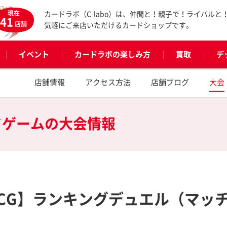
現在
カードラボ（C-labo）は、仲間と！親子で！ライバルと
41
店舗
気軽にご来店いただけるカードショップです。
イベント
カードラボの楽しみ方
買取
デ
店舗情報
アクセス方法
店舗ブログ
大会
ドゲームの
大会情報
OCG】ランキングデュエル（マッ