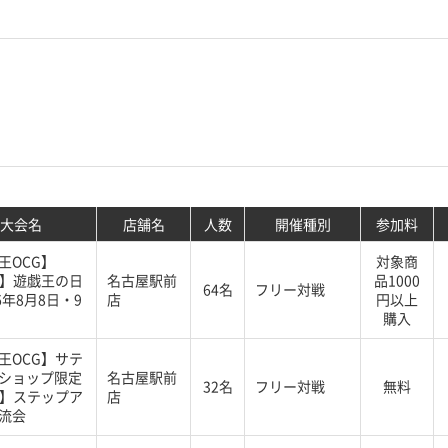
大会名
店舗名
人数
開催種別
参加料
王OCG】
対象商
G】遊戯王の日
名古屋駅前
品1000
64名
フリー対戦
6年8月8日・9
店
円以上
購入
王OCG】サテ
ショップ限定
名古屋駅前
32名
フリー対戦
無料
G】ステップア
店
流会