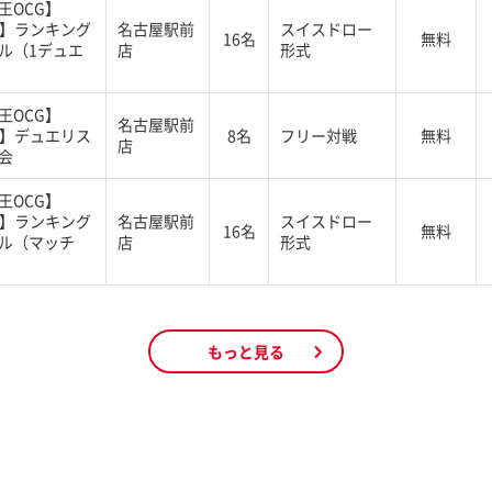
王OCG】
G】ランキング
名古屋駅前
スイスドロー
16名
無料
ル（1デュエ
店
形式
王OCG】
名古屋駅前
G】デュエリス
8名
フリー対戦
無料
店
会
王OCG】
G】ランキング
名古屋駅前
スイスドロー
16名
無料
ル（マッチ
店
形式
もっと見る