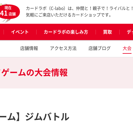
現在
カードラボ（C-labo）は、仲間と！親子で！ライバルと
41
店舗
気軽にご来店いただけるカードショップです。
イベント
カードラボの楽しみ方
買取
デ
店舗情報
アクセス方法
店舗ブログ
大会
ドゲームの
大会情報
ーム】ジムバトル