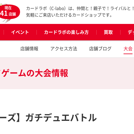
現在
カードラボ（C-labo）は、仲間と！親子で！ライバルと
41
店舗
気軽にご来店いただけるカードショップです。
イベント
カードラボの楽しみ方
買取
デ
店舗情報
アクセス方法
店舗ブログ
大会
ドゲームの
大会情報
ーズ】ガチデュエバトル