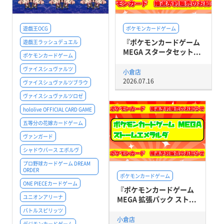
遊戯王OCG
ポケモンカードゲーム
『ポケモンカードゲーム
遊戯王ラッシュデュエル
MEGA スタータセット...
ポケモンカードゲーム
ヴァイスシュヴァルツ
小倉店
2026.07.16
ヴァイスシュヴァルツブラウ
ヴァイスシュヴァルツロゼ
hololive OFFICIAL CARD GAME
五等分の花嫁カードゲーム
ヴァンガード
シャドウバース エボルヴ
プロ野球カードゲーム DREAM
ORDER
ポケモンカードゲーム
ONE PIECEカードゲーム
『ポケモンカードゲーム
ユニオンアリーナ
MEGA 拡張パック スト...
バトルスピリッツ
小倉店
デジモンカードゲーム