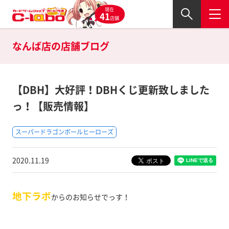
現在
41
店舗
なんば店の
店舗ブログ
【DBH】大好評！DBHくじ更新致しました
っ！【販売情報】
スーパードラゴンボールヒーローズ
2020.11.19
地下ラボ
からのお知らせでっす！