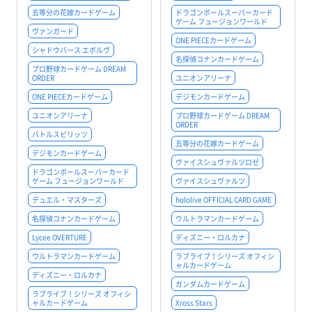
五等分の花嫁カードゲーム
ドラゴンボールスーパーカード
ゲーム フュージョンワールド
ヴァンガード
ONE PIECEカードゲーム
シャドウバース エボルヴ
名探偵コナンカードゲーム
プロ野球カードゲーム DREAM
ORDER
ユニオンアリーナ
ONE PIECEカードゲーム
デジモンカードゲーム
ユニオンアリーナ
プロ野球カードゲーム DREAM
ORDER
バトルスピリッツ
五等分の花嫁カードゲーム
デジモンカードゲーム
ヴァイスシュヴァルツロゼ
ドラゴンボールスーパーカード
ゲーム フュージョンワールド
ヴァイスシュヴァルツ
デュエル・マスターズ
hololive OFFICIAL CARD GAME
名探偵コナンカードゲーム
ウルトラマンカードゲーム
Lycee OVERTURE
ディズニー・ロルカナ
ウルトラマンカードゲーム
ラブライブ！シリーズ オフィシ
ャルカードゲーム
ディズニー・ロルカナ
ガンダムカードゲーム
ラブライブ！シリーズ オフィシ
ャルカードゲーム
Xross Stars