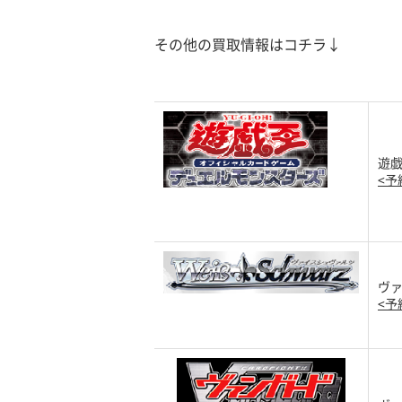
その他の買取情報はコチラ↓
遊戯
<予
ヴ
<予