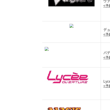
ヴ
<予
デ
<予
バ
<予
Lyc
<予