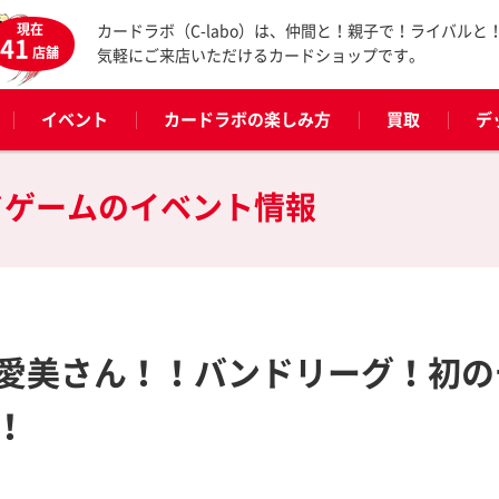
現在
カードラボ（C-labo）は、仲間と！親子で！ライバルと
41
店舗
気軽にご来店いただけるカードショップです。
イベント
カードラボの楽しみ方
買取
デ
ドゲームの
イベント情報
愛美さん！！バンドリーグ！初の
！