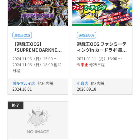
遊戯王OCG
遊戯王OCG
【遊戯王OCG】
遊戯王OCG ファンミーテ
「SUPREME DARKNE...
ィングin カードラボ 毎...
2024.11.03（日）15:00 〜
2021.01.11（月）13:00 〜
2024.11.03（日）18:00 他41
※中止
他25日程
日程
博多マルイ店
他30店舗
小倉店
他8店舗
2024.10.01
2020.09.18
終了