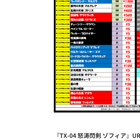
『TX-04 怒涛閃剣 ゾフィア』UR