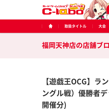
取扱タイトル
大会
福岡天神店の
店舗ブ
【遊戯王OCG】ラ
ングル戦）優勝者デッ
開催分)