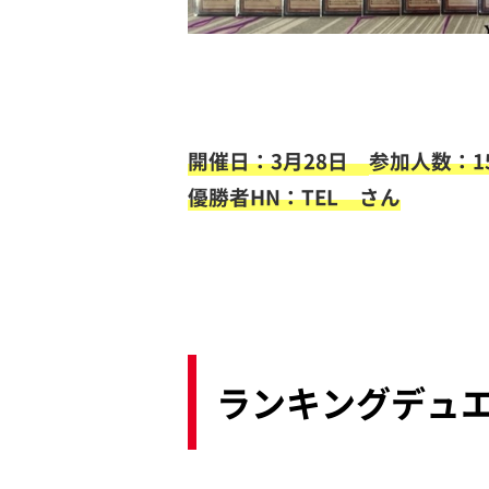
開催日：3月28日
参加人数：1
優勝者HN：TEL さん
ランキングデュエ