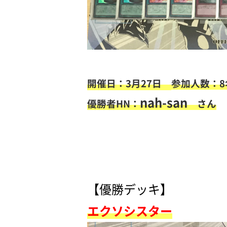
開催日：3月27日
参加人数：8
nah-san
優勝者HN：
さん
【優勝デッキ】
エクソシスター