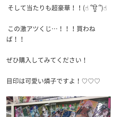
そして当たりも超豪華！！(☝︎ ՞ਊ ՞)☝︎
この激アツくじ…！！！買わね
ば！！
ぜひ購入してみてください！
目印は可愛い燐子ですよ！♡♡♡