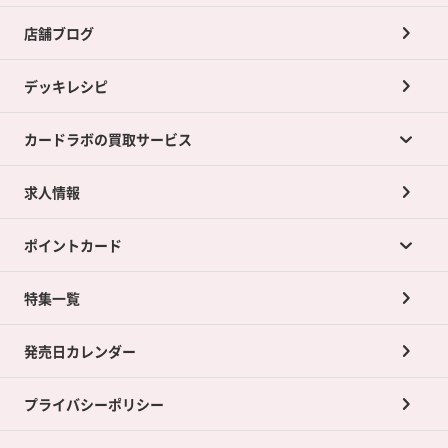
店舗ブログ
デッキレシピ
カードラボの買取サービス
求人情報
カードラボの買取サービスTOP
ポイントカード
店舗買取について
ネット買取について
特集一覧
ポイントカードTOP
買取承諾書について
発売日カレンダー
ポイント交換景品
プライバシーポリシー