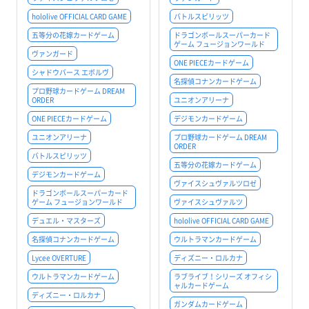
hololive OFFICIAL CARD GAME
バトルスピリッツ
五等分の花嫁カードゲーム
ドラゴンボールスーパーカード
ゲーム フュージョンワールド
ヴァンガード
ONE PIECEカードゲーム
シャドウバース エボルヴ
名探偵コナンカードゲーム
プロ野球カードゲーム DREAM
ORDER
ユニオンアリーナ
ONE PIECEカードゲーム
デジモンカードゲーム
ユニオンアリーナ
プロ野球カードゲーム DREAM
ORDER
バトルスピリッツ
五等分の花嫁カードゲーム
デジモンカードゲーム
ヴァイスシュヴァルツロゼ
ドラゴンボールスーパーカード
ゲーム フュージョンワールド
ヴァイスシュヴァルツ
デュエル・マスターズ
hololive OFFICIAL CARD GAME
名探偵コナンカードゲーム
ウルトラマンカードゲーム
Lycee OVERTURE
ディズニー・ロルカナ
ウルトラマンカードゲーム
ラブライブ！シリーズ オフィシ
ャルカードゲーム
ディズニー・ロルカナ
ガンダムカードゲーム