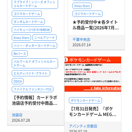
ラブライブ！シリーズ オフィシ
ャルカードゲーム
Xross Stars
ゴジラカードゲーム
ゴジラカードゲーム
★予約受付中★各タイト
ガンダムカードゲーム
ル商品一覧(2026年7月...
ハイキュー!!バボカ!!BREAK
Xross Stars
ニベルアリーナ
千葉中央店
2026.07.14
ハリー・ポッター カードゲーム
Reバース
パルワールド オフィシャルカー
ドゲーム
ビルディバイド -ブライト-
OSICA
ファイナルファンタジーTCG
【予約情報】カードラボ
ポケモンカードゲーム
池袋店予約受付中商品...
【7月31日発売】『ポケ
モンカードゲーム MEG...
池袋店
2026.07.28
アバンティ京都店
2026.07.10