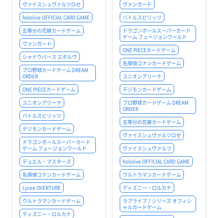
ヴァイスシュヴァルツロゼ
ヴァンガード
hololive OFFICIAL CARD GAME
バトルスピリッツ
五等分の花嫁カードゲーム
ドラゴンボールスーパーカード
ゲーム フュージョンワールド
ヴァンガード
ONE PIECEカードゲーム
シャドウバース エボルヴ
名探偵コナンカードゲーム
プロ野球カードゲーム DREAM
ORDER
ユニオンアリーナ
ONE PIECEカードゲーム
デジモンカードゲーム
ユニオンアリーナ
プロ野球カードゲーム DREAM
ORDER
バトルスピリッツ
五等分の花嫁カードゲーム
デジモンカードゲーム
ヴァイスシュヴァルツロゼ
ドラゴンボールスーパーカード
ゲーム フュージョンワールド
ヴァイスシュヴァルツ
デュエル・マスターズ
hololive OFFICIAL CARD GAME
名探偵コナンカードゲーム
ウルトラマンカードゲーム
Lycee OVERTURE
ディズニー・ロルカナ
ウルトラマンカードゲーム
ラブライブ！シリーズ オフィシ
ャルカードゲーム
ディズニー・ロルカナ