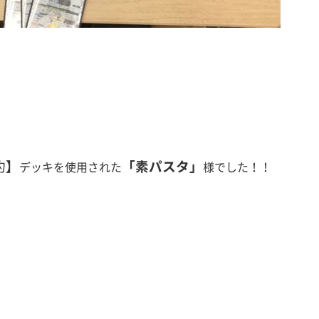
約
】
「素パスタ
」
デッキ
を使用された
様
でした！！