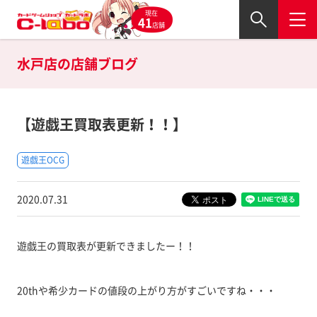
現在
41
店舗
水戸店の
店舗ブログ
【遊戯王買取表更新！！】
遊戯王OCG
2020.07.31
遊戯王の買取表が更新できましたー！！
20thや希少カードの値段の上がり方がすごいですね・・・