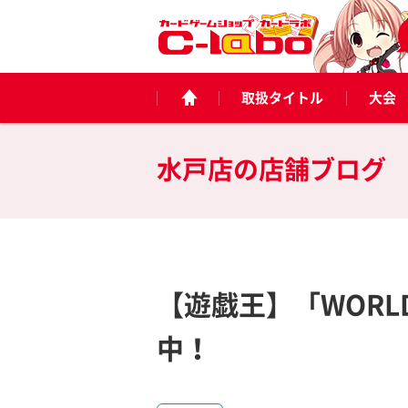
取扱タイトル
大会
水戸店の
店舗ブログ
【遊戯王】「WORLD 
中！