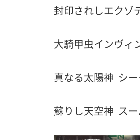
封印されしエクゾ
大騎甲虫インヴィ
真なる太陽神 シー
蘇りし天空神 スー