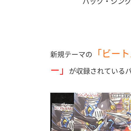
パック・シン
「ビート
新規テーマの
ー」
が収録されている