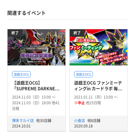
関連するイベント
終了
終了
遊戯王OCG
遊戯王OCG
【遊戯王OCG】
遊戯王OCG ファンミーテ
「SUPREME DARKNE...
ィングin カードラボ 毎...
2024.11.03（日）15:00 〜
2021.01.11（月）13:00 〜
2024.11.03（日）18:00 他41
※中止
他25日程
日程
博多マルイ店
他30店舗
小倉店
他8店舗
2024.10.01
2020.09.18