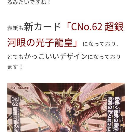
るみたいですね！
新カード
「CNo.62 超銀
表紙も
河眼の光子龍皇」
になっており、
かっこいいデザイン
とても
になっており
ます！