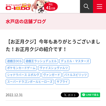
現在
41
店舗
水戸店の
店舗ブログ
【お正月クジ】今年もありがとうございまし
た！お正月クジの紹介です！
遊戯王OCG
遊戯王ラッシュデュエル
デュエル・マスターズ
ポケモンカードゲーム
ヴァイスシュヴァルツ
シャドウバース エボルヴ
ヴァンガード
バトルスピリッツ
スーパードラゴンボールヒーローズ
サプライ
2022.12.31