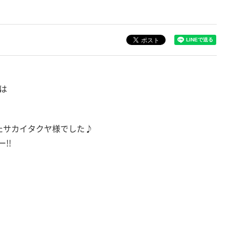
は
たサカイタクヤ様でした♪
!!