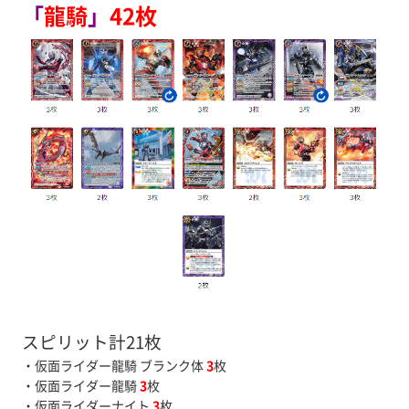
「
龍騎
」
42枚
スピリット計21枚
・仮面ライダー龍騎 ブランク体
3
枚
・仮面ライダー龍騎
3
枚
・仮面ライダーナイト
3
枚