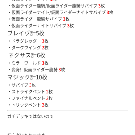
・仮面ライダー龍騎/仮面ライダー龍騎サバイブ
3
枚
・仮面ライダーナイト/仮面ライダーナイトサバイブ
3
枚
・仮面ライダー龍騎サバイブ
3
枚
・仮面ライダーナイトサバイブ
3
枚
ブレイヴ計5枚
・ドラグレッダー
3
枚
・ダークウイング
2
枚
ネクサス計6枚
・ミラーワールド
3
枚
・変身!! 仮面ライダー龍騎
3
枚
マジック計10枚
・サバイブ
3
枚
・ストライクベント
2
枚
・ファイナルベント
3
枚
・トリックベント
2
枚
ガチデッキではないので