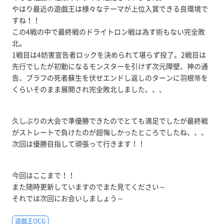
やはり最近の遊戯王は様々なテーマが上位入賞できる良環境で
すね！！
この4戦の中で最終戦のドライトロン戦は為す術もない完全敗
北。
1戦目は4妨害宣告者ロックを決められて堪らず投了。2戦目は
先行でしたが初動になるモンスターを引けず次元障壁、神の通
告、ブラフの死者蘇生を伏せエンドし返しのターンに羽根箒を
くらいそのまま展開され完全敗北しました、、、
久しぶりの大会で準優勝できたのでとても満足でしたが最終戦
がストレートで負けたのが超悔しかったところでしたね、、、
次回は優勝目指して頑張って行きます！！
今回はここまで！！
また随時更新していますのでまた見てください～
それでは次回にお会いしましょう～
遊戯王OCG