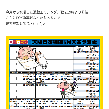
今月から水曜日に遊戯王のシングル戦を19時より開催！
さらにBOX争奪戦なんかもあるので
是非参加してねヽ(’ヮ’*)ノ