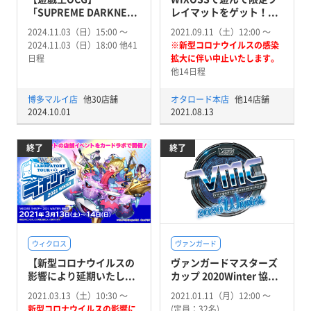
「SUPREME DARKNE...
レイマットをゲット！...
2024.11.03（日）15:00 〜
2021.09.11（土）12:00 〜
2024.11.03（日）18:00 他41
※新型コロナウイルスの感染
日程
拡大に伴い中止いたします。
他14日程
博多マルイ店
他30店舗
オタロード本店
他14店舗
2024.10.01
2021.08.13
終了
終了
ウィクロス
ヴァンガード
【新型コロナウイルスの
ヴァンガードマスターズ
影響により延期いたし...
カップ 2020Winter 協...
2021.03.13（土）10:30 〜
2021.01.11（月）12:00 〜
新型コロナウイルスの影響に
(定員：32名)