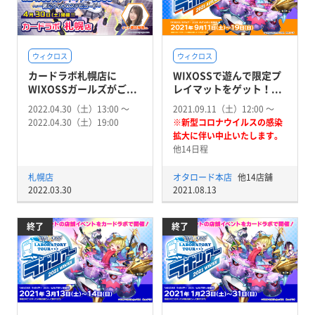
ウィクロス
ウィクロス
カードラボ札幌店に
WIXOSSで遊んで限定プ
WIXOSSガールズがご...
レイマットをゲット！...
2022.04.30（土）13:00 〜
2021.09.11（土）12:00 〜
2022.04.30（土）19:00
※新型コロナウイルスの感染
拡大に伴い中止いたします。
他14日程
札幌店
オタロード本店
他14店舗
2022.03.30
2021.08.13
終了
終了