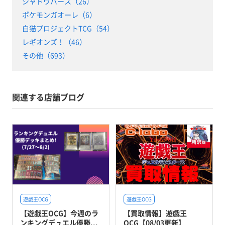
シャドウバース（26）
ポケモンガオーレ（6）
白猫プロジェクトTCG（54）
レギオンズ！（46）
その他（693）
関連する店舗ブログ
遊戯王OCG
遊戯王OCG
【遊戯王OCG】今週のラ
【買取情報】遊戯王
ンキングデュエル優勝...
OCG【08/03更新】