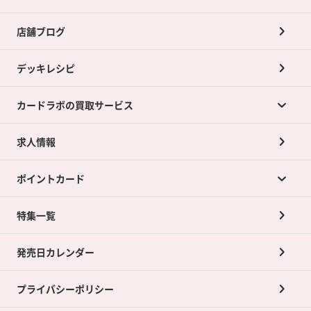
店舗ブログ
デッキレシピ
カードラボの買取サービス
求人情報
カードラボの買取サービスTOP
ポイントカード
店舗買取について
ネット買取について
特集一覧
ポイントカードTOP
買取承諾書について
発売日カレンダー
ポイント交換景品
プライバシーポリシー